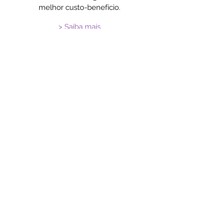
melhor custo-benefício.
> Saiba mais
Sobre
Mauri Fontes
Consultor de Negócios em Gestão
de Benefícios e comercialização de
Planos de Saúde.
> Saiba mais